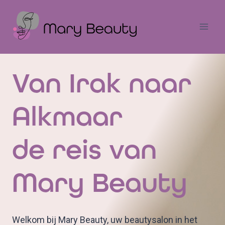
Doorgaan
naar
inhoud
Van Irak naar
Alkmaar
de reis van
Mary Beauty
Welkom bij Mary Beauty, uw beautysalon in het